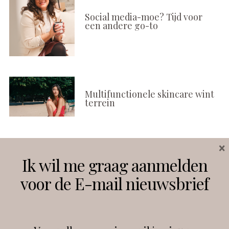
Social media-moe? Tijd voor
een andere go-to
Multifunctionele skincare wint
terrein
×
Volg ons
Ik wil me graag aanmelden
voor de E-mail nieuwsbrief
Instagram
Facebook