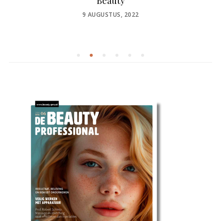
Beauty
POSTED
9 AUGUSTUS, 2022
ON