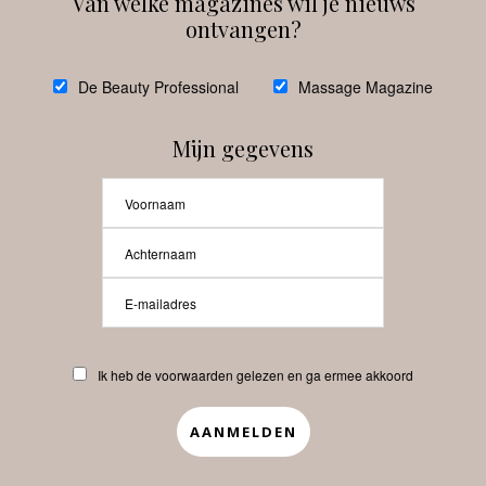
Van welke magazines wil je nieuws
ontvangen?
@
debeautyprofessional
De Beauty Professional
Massage Magazine
Mijn gegevens
Laat meer posts zien
Beauty-Pro.nl
Ik heb de voorwaarden gelezen en ga ermee akkoord
Vacatures
Abonneren
Contact
Privacyverklaring
APP
Copyrights © 2025 Beauty Pro. All Rights Reserved.