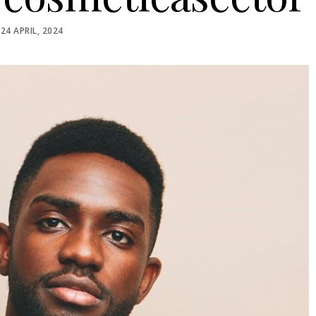
POSTED
24 APRIL, 2024
ON