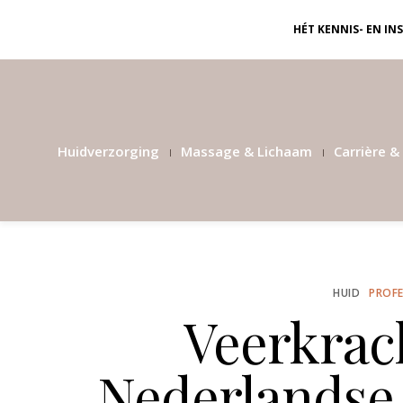
HÉT KENNIS- EN I
Huidverzorging
Massage & Lichaam
Carrière & 
HUID
PROFE
Veerkrach
Nederlandse