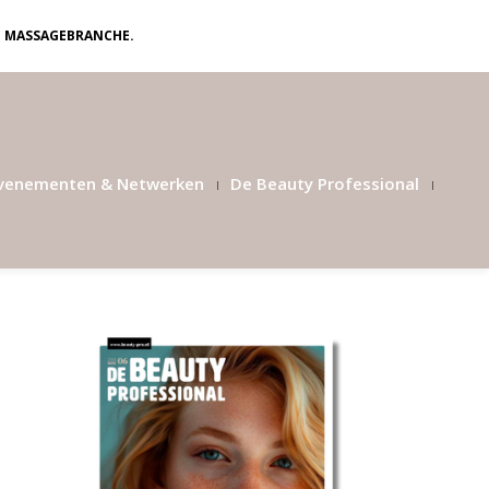
N MASSAGEBRANCHE.
venementen & Netwerken
De Beauty Professional