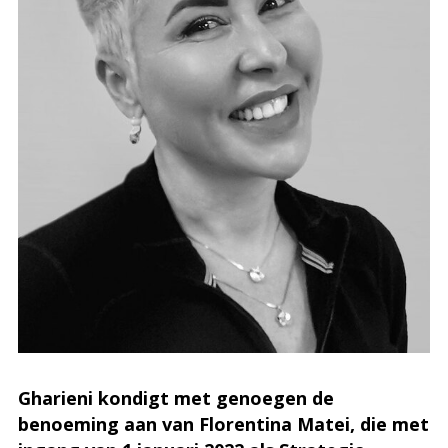
Gharieni kondigt met genoegen de
benoeming aan van Florentina Matei, die met