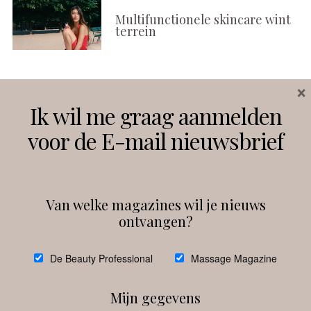
Multifunctionele skincare wint
terrein
×
Volg ons
Ik wil me graag aanmelden
voor de E-mail nieuwsbrief
Instagram
Facebook
Van welke magazines wil je nieuws
ontvangen?
@
debeautyprofessional
De Beauty Professional
Massage Magazine
Mijn gegevens