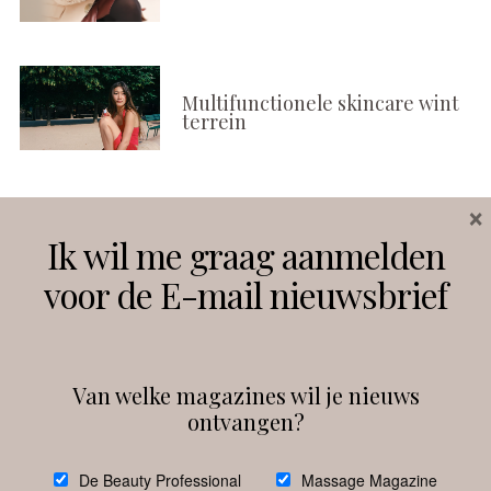
Multifunctionele skincare wint
terrein
×
Volg ons
Ik wil me graag aanmelden
voor de E-mail nieuwsbrief
Instagram
Facebook
Van welke magazines wil je nieuws
ontvangen?
@
debeautyprofessional
De Beauty Professional
Massage Magazine