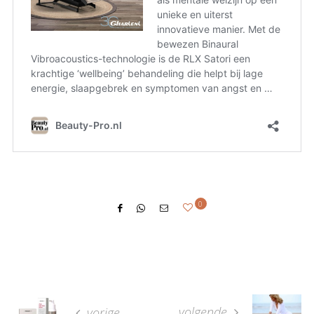
0
volgende
vorige