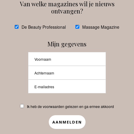
Van welke magazines wil je nieuws
ontvangen?
@
debeautyprofessional
De Beauty Professional
Massage Magazine
Mijn gegevens
Laat meer posts zien
Beauty-Pro.nl
Ik heb de voorwaarden gelezen en ga ermee akkoord
Vacatures
Abonneren
Contact
Privacyverklaring
APP
Copyrights © 2025 Beauty Pro. All Rights Reserved.