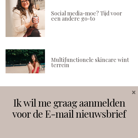
Social media-moe? Tijd voor
een andere go-to
Multifunctionele skincare wint
terrein
×
Volg ons
Ik wil me graag aanmelden
voor de E-mail nieuwsbrief
Instagram
Facebook