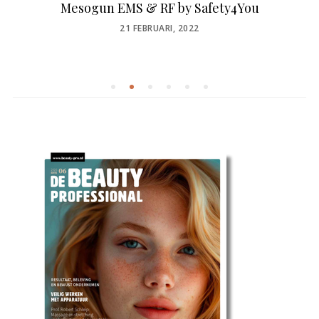
Mesogun EMS & RF by Safety4You
POSTED
21 FEBRUARI, 2022
ON