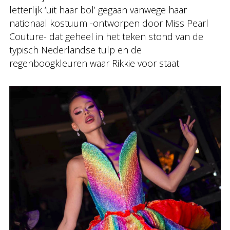
letterlijk ‘uit haar bol’ gegaan vanwege haar
nationaal kostuum -ontworpen door Miss Pearl
Couture- dat geheel in het teken stond van de
typisch Nederlandse tulp en de
regenboogkleuren waar Rikkie voor staat.