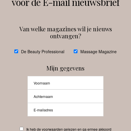
voor de E-mail nieuwsbrief
Instagram
Facebook
Van welke magazines wil je nieuws
ontvangen?
@
debeautyprofessional
De Beauty Professional
Massage Magazine
Mijn gegevens
Laat meer posts zien
Beauty-Pro.nl
Ik heb de voorwaarden gelezen en ga ermee akkoord