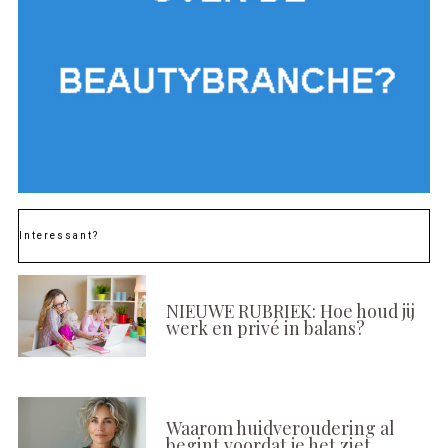
Interessant?
NIEUWE RUBRIEK: Hoe houd jij
werk en privé in balans?
Waarom huidveroudering al
begint voordat je het ziet