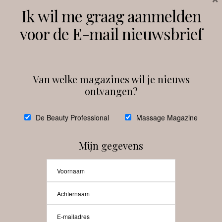
Volg ons
Ik wil me graag aanmelden
voor de E-mail nieuwsbrief
Instagram
Facebook
Van welke magazines wil je nieuws
ontvangen?
@
debeautyprofessional
De Beauty Professional
Massage Magazine
Mijn gegevens
Laat meer posts zien