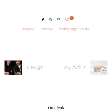
0
organic
sothys
sothys organics-lijn
volgende
vorige
Ook leuk