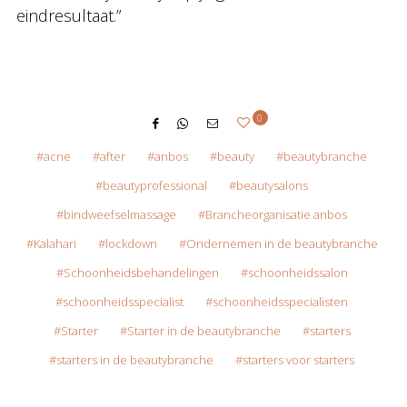
eindresultaat.”
0
acne
after
anbos
beauty
beautybranche
beautyprofessional
beautysalons
bindweefselmassage
Brancheorganisatie anbos
Kalahari
lockdown
Ondernemen in de beautybranche
Schoonheidsbehandelingen
schoonheidssalon
schoonheidsspecialist
schoonheidsspecialisten
Starter
Starter in de beautybranche
starters
starters in de beautybranche
starters voor starters