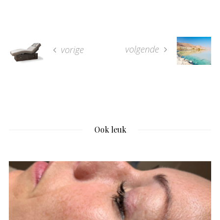
volgende
vorige
Ook leuk