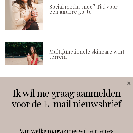
Social media-moe? Tijd voor
een andere go-to
Multifunctionele skincare wint
terrein
×
Volg ons
Ik wil me graag aanmelden
voor de E-mail nieuwsbrief
Instagram
Facebook
Van welke magazines wil je nieuws