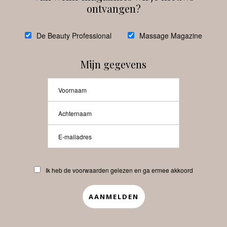
ontvangen?
@
debeautyprofessional
De Beauty Professional
Massage Magazine
Mijn gegevens
Laat meer posts zien
Beauty-Pro.nl
Ik heb de voorwaarden gelezen en ga ermee akkoord
Vacatures
Abonneren
Contact
Privacyverklaring
APP
Copyrights © 2025 Beauty Pro. All Rights Reserved.