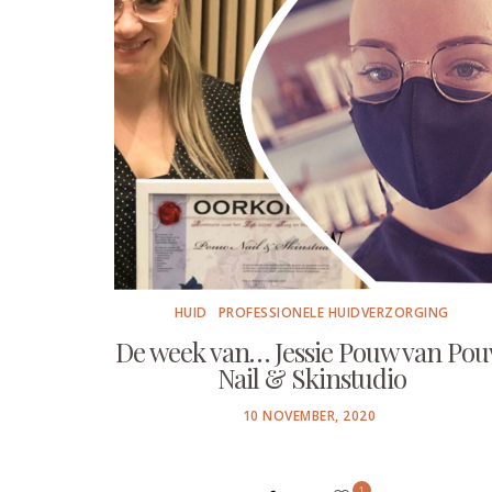
HUID
PROFESSIONELE HUIDVERZORGING
De week van… Jessie Pouw van Po
Nail & Skinstudio
POSTED
10 NOVEMBER, 2020
ON
1