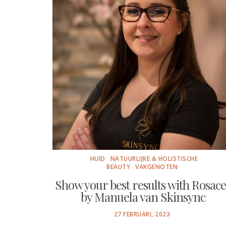
HUID
NATUURLIJKE & HOLISTISCHE
BEAUTY
VAKGENOTEN
Show your best results with Rosac
by Manuela van Skinsync
POSTED
27 FEBRUARI, 2023
ON