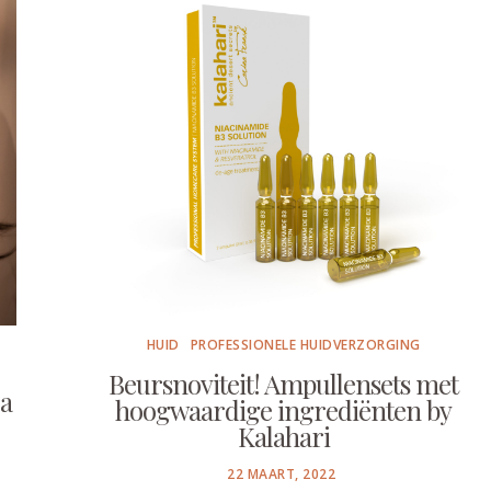
HUID
PROFESSIONELE HUIDVERZORGING
Beursnoviteit! Ampullensets met
ea
hoogwaardige ingrediënten by
Kalahari
POSTED
22 MAART, 2022
ON