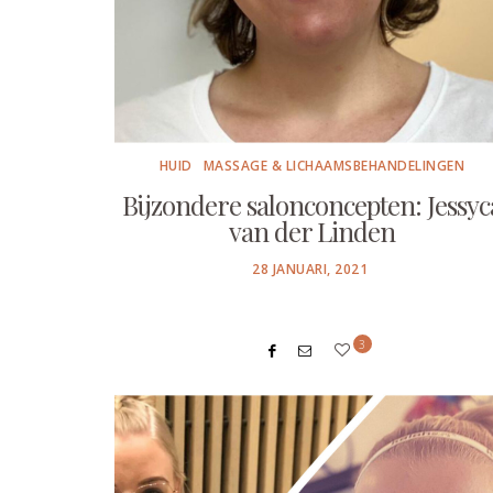
HUID
MASSAGE & LICHAAMSBEHANDELINGEN
Bijzondere salonconcepten: Jessyc
van der Linden
POSTED
28 JANUARI, 2021
ON
3