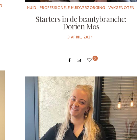
N
HUID
PROFESSIONELE HUIDVERZORGING
VAKGENOTEN
Starters in de beautybranche:
Dorien Mos
POSTED
3 APRIL, 2021
ON
0