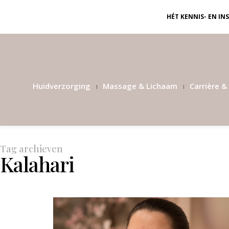
HÉT KENNIS- EN I
Huidverzorging
Massage & Lichaam
Carrière & 
Tag archieven
Kalahari