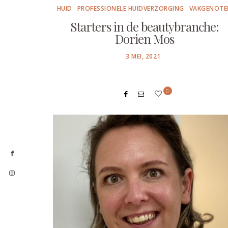
HUID
PROFESSIONELE HUIDVERZORGING
VAKGENOTE
Starters in de beautybranche:
Dorien Mos
POSTED
3 MEI, 2021
ON
0