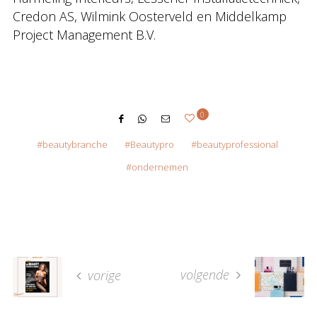
Credon AS, Wilmink Oosterveld en Middelkamp
Project Management B.V.
0
beautybranche
Beautypro
beautyprofessional
ondernemen
volgende
vorige