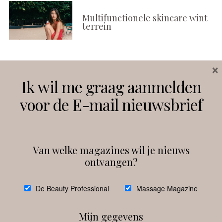
Multifunctionele skincare wint
terrein
×
Volg ons
Ik wil me graag aanmelden
voor de E-mail nieuwsbrief
Instagram
Facebook
Van welke magazines wil je nieuws
ontvangen?
@
debeautyprofessional
De Beauty Professional
Massage Magazine
Mijn gegevens