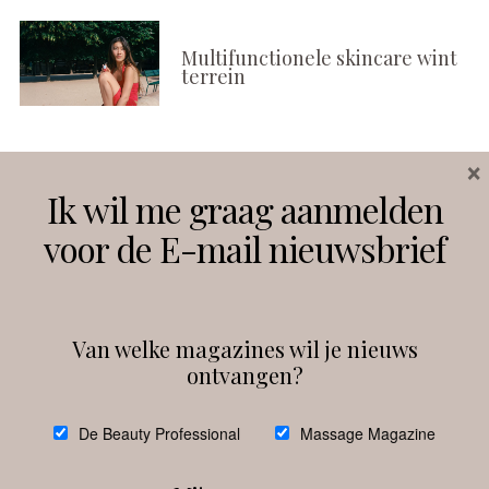
Multifunctionele skincare wint
terrein
×
Volg ons
Ik wil me graag aanmelden
voor de E-mail nieuwsbrief
Instagram
Facebook
Van welke magazines wil je nieuws
ontvangen?
@
debeautyprofessional
De Beauty Professional
Massage Magazine