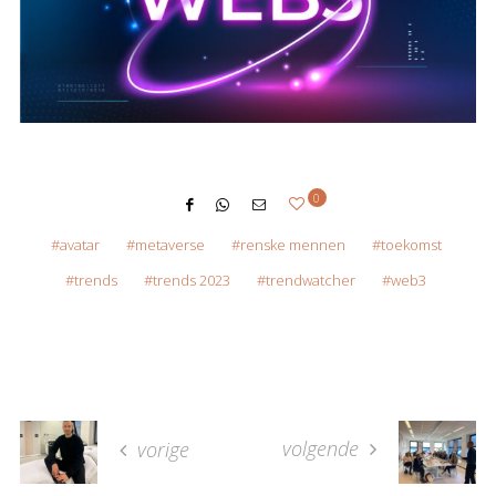
0
avatar
metaverse
renske mennen
toekomst
trends
trends 2023
trendwatcher
web3
volgende
vorige