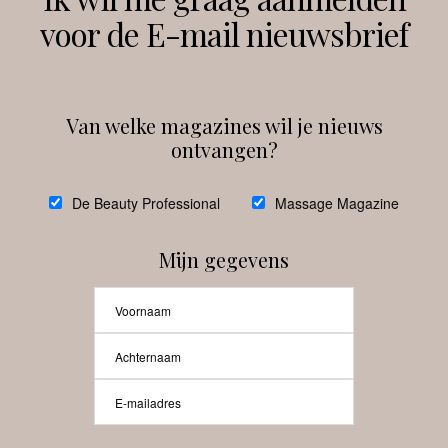
voor de E-mail nieuwsbrief
Instagram
Facebook
Van welke magazines wil je nieuws
ontvangen?
@
debeautyprofessional
De Beauty Professional
Massage Magazine
Mijn gegevens
Laat meer posts zien
Beauty-Pro.nl