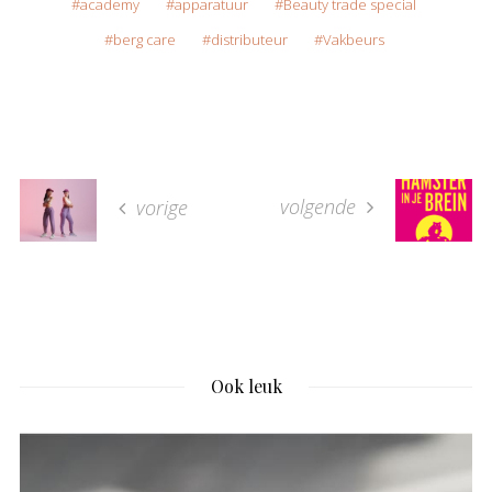
academy
apparatuur
Beauty trade special
berg care
distributeur
Vakbeurs
volgende
vorige
Ook leuk