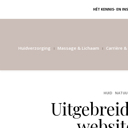
HÉT KENNIS- EN I
Huidverzorging
Massage & Lichaam
Carrière & 
HUID
NATUUR
Uitgebrei
websit