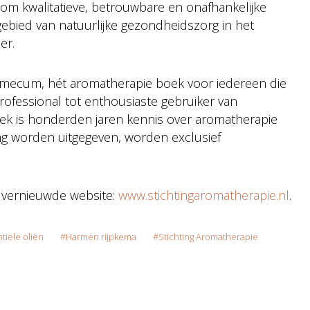
s om kwalitatieve, betrouwbare en onafhankelijke
ebied van natuurlijke gezondheidszorg in het
er.
Aromecum, hét aromatherapie boek voor iedereen die
ofessional tot enthousiaste gebruiker van
ek is honderden jaren kennis over aromatherapie
ng worden uitgegeven, worden exclusief
 vernieuwde website:
www.stichtingaromatherapie.nl
.
tiele oliën
Harmen rijpkema
Stichting Aromatherapie