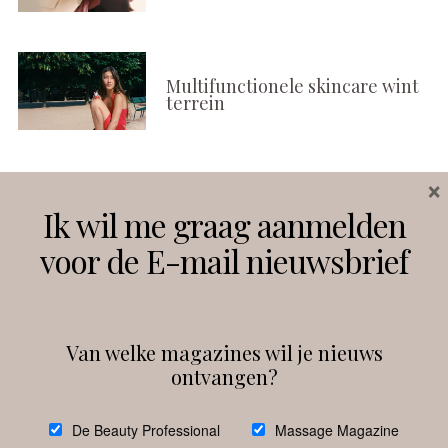
Multifunctionele skincare wint
terrein
×
Volg ons
Ik wil me graag aanmelden
voor de E-mail nieuwsbrief
Instagram
Facebook
Van welke magazines wil je nieuws
ontvangen?
@
debeautyprofessional
De Beauty Professional
Massage Magazine