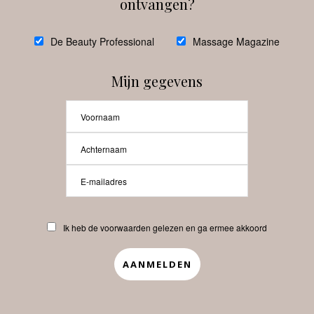
ontvangen?
@
debeautyprofessional
De Beauty Professional
Massage Magazine
Mijn gegevens
Laat meer posts zien
Beauty-Pro.nl
Ik heb de voorwaarden gelezen en ga ermee akkoord
Vacatures
Abonneren
Contact
Privacyverklaring
APP
Copyrights © 2025 Beauty Pro. All Rights Reserved.