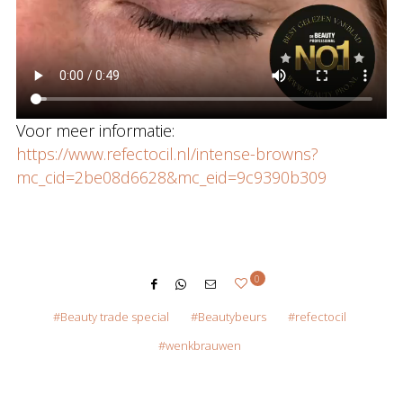
Voor meer informatie:
https://www.refectocil.nl/intense-browns?
mc_cid=2be08d6628&mc_eid=9c9390b309
0
Beauty trade special
Beautybeurs
refectocil
wenkbrauwen