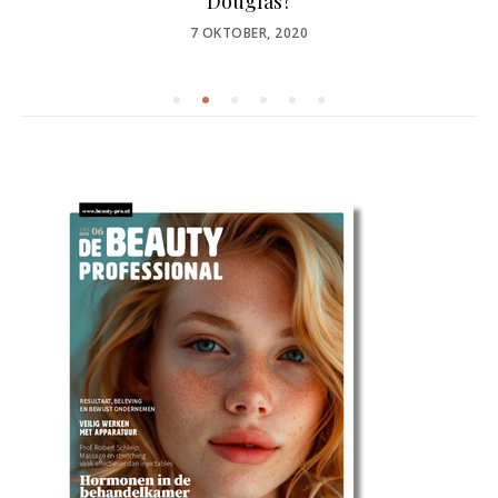
Douglas?
POSTED
7 OKTOBER, 2020
ON