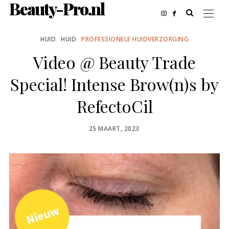
Beauty-Pro.nl
HUID
HUID
PROFESSIONELE HUIDVERZORGING
Video @ Beauty Trade
Special! Intense Brow(n)s by
RefectoCil
POSTED
25 MAART, 2023
ON