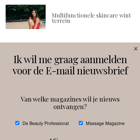
Multifunctionele skincare wint
terrein
×
Volg ons
Ik wil me graag aanmelden
voor de E-mail nieuwsbrief
Instagram
Facebook
Van welke magazines wil je nieuws
ontvangen?
@
debeautyprofessional
De Beauty Professional
Massage Magazine