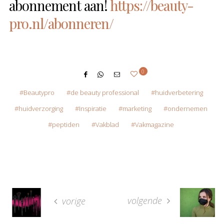
abonnement aan!
https://beauty-
pro.nl/abonneren/
0
Beautypro
de beauty professional
huidverbetering
huidverzorging
Inspiratie
marketing
ondernemen
peptiden
Vakblad
Vakmagazine
volgende
vorige