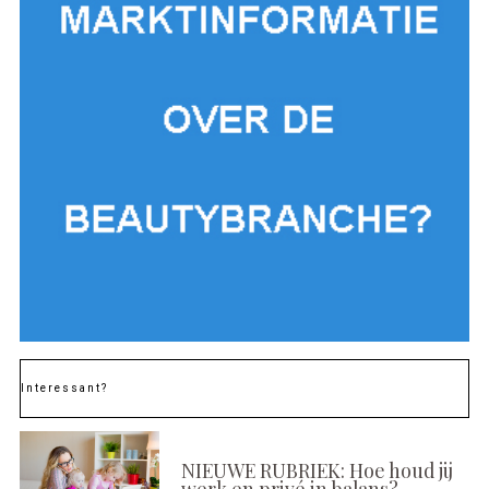
Interessant?
NIEUWE RUBRIEK: Hoe houd jij
werk en privé in balans?