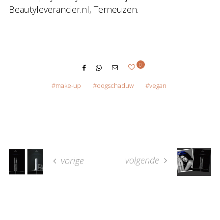
Beautyleverancier.nl, Terneuzen.
0
make-up
oogschaduw
vegan
volgende
vorige