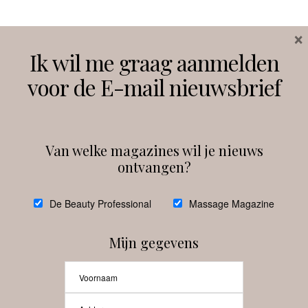
×
Volg ons
Ik wil me graag aanmelden
voor de E-mail nieuwsbrief
Instagram
Facebook
Van welke magazines wil je nieuws
ontvangen?
@
debeautyprofessional
De Beauty Professional
Massage Magazine
Mijn gegevens
Laat meer posts zien