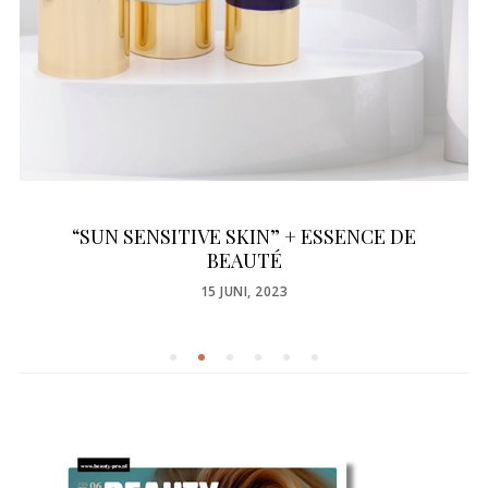
“SUN SENSITIVE SKIN” + ESSENCE DE
BEAUTÉ
POSTED
15 JUNI, 2023
ON