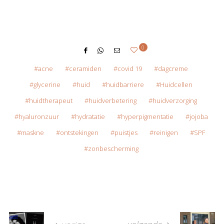
0
acne
ceramiden
covid 19
dagcreme
glycerine
huid
huidbarriere
Huidcellen
huidtherapeut
huidverbetering
huidverzorging
hyaluronzuur
hydratatie
hyperpigmentatie
jojoba
maskne
ontstekingen
puistjes
reinigen
SPF
zonbescherming