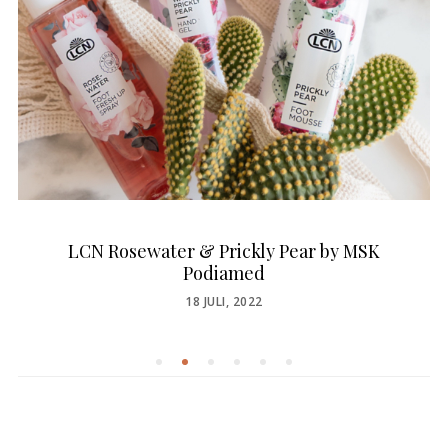
LCN Rosewater & Prickly Pear by MSK
Podiamed
POSTED
18 JULI, 2022
ON