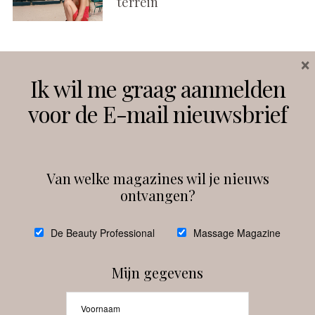
terrein
×
Volg ons
Ik wil me graag aanmelden
voor de E-mail nieuwsbrief
Instagram
Facebook
Van welke magazines wil je nieuws
ontvangen?
@
debeautyprofessional
De Beauty Professional
Massage Magazine
Mijn gegevens