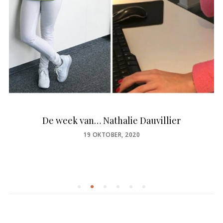
De week van… Nathalie Dauvillier
POSTED
19 OKTOBER, 2020
ON