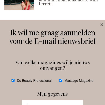
terrein
×
Volg ons
Ik wil me graag aanmelden
voor de E-mail nieuwsbrief
Instagram
Facebook
Van welke magazines wil je nieuws
ontvangen?
@
debeautyprofessional
De Beauty Professional
Massage Magazine
Mijn gegevens