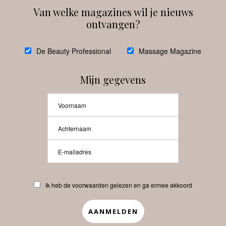
Van welke magazines wil je nieuws
ontvangen?
@
debeautyprofessional
De Beauty Professional
Massage Magazine
Mijn gegevens
Laat meer posts zien
Beauty-Pro.nl
Ik heb de voorwaarden gelezen en ga ermee akkoord
Vacatures
Abonneren
Contact
Privacyverklaring
APP