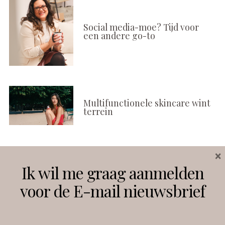
Social media-moe? Tijd voor
een andere go-to
Multifunctionele skincare wint
terrein
×
Volg ons
Ik wil me graag aanmelden
voor de E-mail nieuwsbrief
Instagram
Facebook