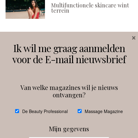
Multifunctionele skincare wint
terrein
×
Volg ons
Ik wil me graag aanmelden
voor de E-mail nieuwsbrief
Instagram
Facebook
Van welke magazines wil je nieuws
ontvangen?
@
debeautyprofessional
De Beauty Professional
Massage Magazine
Mijn gegevens