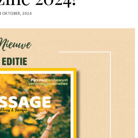
OSTED
4 OKTOBER, 2024
N