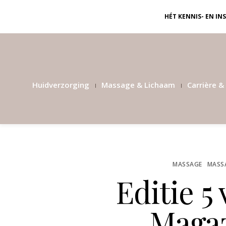
HÉT KENNIS- EN I
Huidverzorging
Massage & Lichaam
Carrière & 
MASSAGE
MASS
Editie 5
Magaz