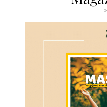
P
2
O