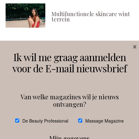
Multifunctionele skincare wint
terrein
×
Volg ons
Ik wil me graag aanmelden
voor de E-mail nieuwsbrief
Instagram
Facebook
Van welke magazines wil je nieuws
ontvangen?
@
debeautyprofessional
De Beauty Professional
Massage Magazine
Mijn gegevens