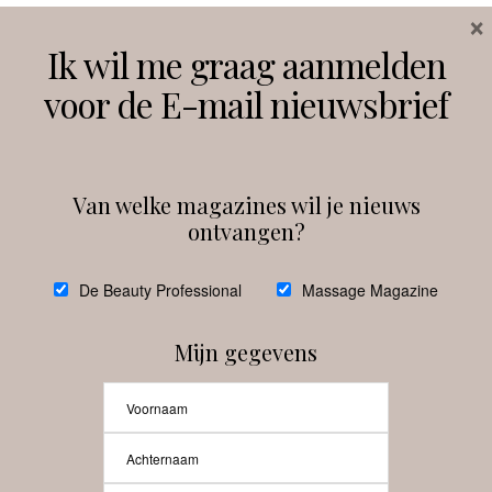
×
Volg ons
Ik wil me graag aanmelden
voor de E-mail nieuwsbrief
Instagram
Facebook
Van welke magazines wil je nieuws
ontvangen?
@
debeautyprofessional
De Beauty Professional
Massage Magazine
Mijn gegevens
Laat meer posts zien