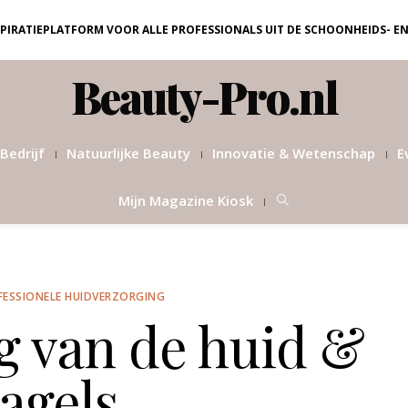
NSPIRATIEPLATFORM VOOR ALLE PROFESSIONALS UIT DE SCHOONHEIDS- E
Beauty-Pro.nl
Bedrijf
Natuurlijke Beauty
Innovatie & Wetenschap
E
Mijn Magazine Kiosk
FESSIONELE HUIDVERZORGING
g van de huid &
agels