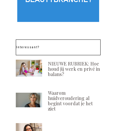
Vertrek directeur
Finalist SSP 
Mayke Blokland bij
Noord: Inge v
ANBOS
Meulen 
Schoonheidssal
POSTED
15 APRIL, 2025
Interessant?
ON
POSTED
12 APRIL, 20
ON
NIEUWE RUBRIEK: Hoe
houd jij werk en privé in
balans?
Waarom
huidveroudering al
begint voordat je het
ziet