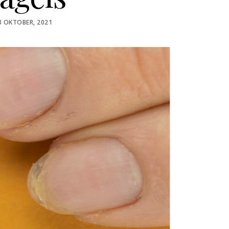
OSTED
3 OKTOBER, 2021
N