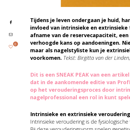
Tijdens je leven ondergaan je huid, h
invloed van intrinsieke en extrinsieke
afname van de reservecapaciteit, een
verhoogde kans op aandoeningen. Nie
0
maar als nagelstyliste kun je extrinsi
voorkomen.
Tekst: Birgitta van der Linde
Dit is een SNEAK PEAK van een artike
dat in de aankomende editie van ProfNa
op het verouderingsproces door intrins
nagelprofessional een rol in kunt spele
Intrinsieke en extrinsieke verouderin
Intrinsieke veroudering is de fysiologisch
Bij deze verouderingsvorm spelen genetis