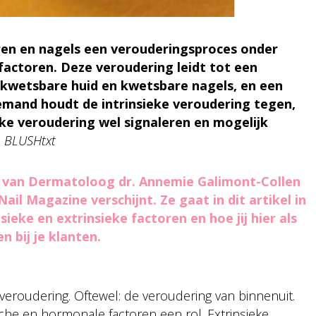
aren en nagels een verouderingsproces onder
 factoren. Deze veroudering leidt tot een
 kwetsbare huid en kwetsbare nagels, en een
mand houdt de intrinsieke veroudering tegen,
eke veroudering wel signaleren en mogelijk
n, BLUSHtxt
l van Dermatoloog dr. Annemie Galimont-Collen
il Magazine verschijnt. Ze gaat in dit artikel in
ieke en extrinsieke factoren en hoe jij hier als
n bij je klanten.
g
e veroudering. Oftewel: de veroudering van binnenuit.
che en hormonale factoren een rol. Extrinsieke