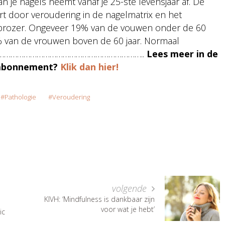
 je nagels neemt vanaf je 25-ste levensjaar af. De
rt door veroudering in de nagelmatrix en het
 brozer. Ongeveer 19% van de vouwen onder de 60
5% van de vrouwen boven de 60 jaar. Normaal
……………………………………………………………..
Lees meer in de
n abonnement?
Klik dan hier!
Pathologie
Veroudering
volgende
KIVH: ‘Mindfulness is dankbaar zijn
voor wat je hebt’
ic