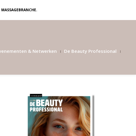
N MASSAGEBRANCHE.
venementen & Netwerken
De Beauty Professional