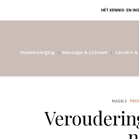
HÉT KENNIS- EN I
Huidverzorging
Massage & Lichaam
Carrière & 
NAGELS
PRO
Verouderin
n