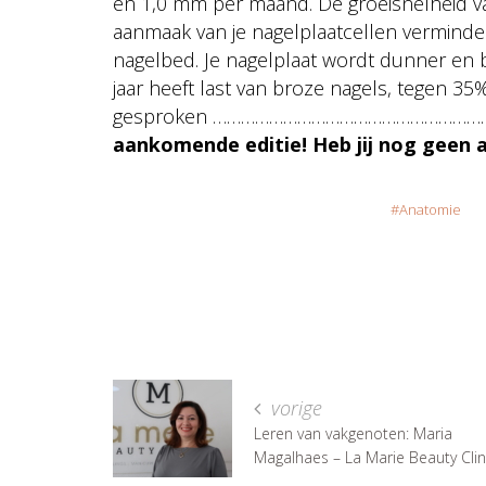
en 1,0 mm per maand. De groeisnelheid van
aanmaak van je nagelplaatcellen verminde
nagelbed. Je nagelplaat wordt dunner en
jaar heeft last van broze nagels, tegen 3
gesproken ………………………………………………
aankomende editie! Heb jij nog gee
Anatomie
vorige
Leren van vakgenoten: Maria
Magalhaes – La Marie Beauty Clin