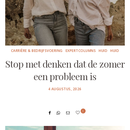
CARRIÈRE & BEDRIJFSVOERING
EXPERTCOLUMNS
HUID
HUID
Stop met denken dat de zomer
een probleem is
POSTED
4 AUGUSTUS, 2026
ON
0