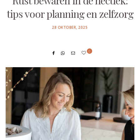
Rust bewaren in de hectiek:
tips voor planning en zelfzorg
POSTED
28 OKTOBER, 2025
ON
0