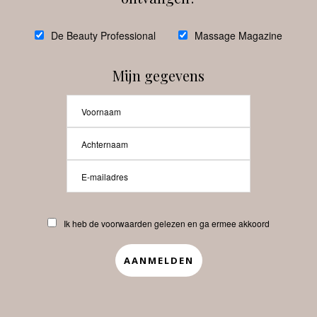
De Beauty Professional
Massage Magazine
Multifunctionele skincare wint
Mijn gegevens
terrein
Volg ons
Instagram
Facebook
Ik heb de voorwaarden gelezen en ga ermee akkoord
@
debeautyprofessional