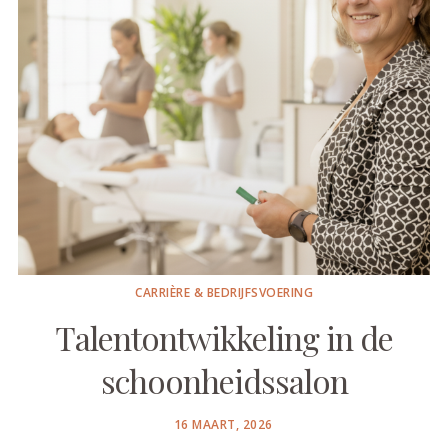
CARRIÈRE & BEDRIJFSVOERING
Talentontwikkeling in de
schoonheidssalon
POSTED
16 MAART, 2026
ON