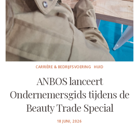
CARRIÈRE & BEDRIJFSVOERING
HUID
ANBOS lanceert
Ondernemersgids tijdens de
Beauty Trade Special
POSTED
18 JUNI, 2026
ON