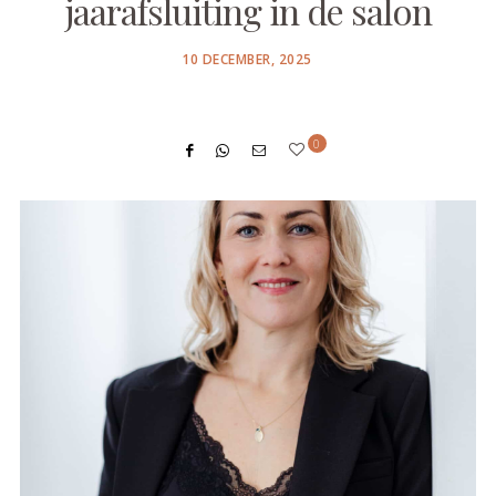
jaarafsluiting in de salon
POSTED
10 DECEMBER, 2025
ON
0