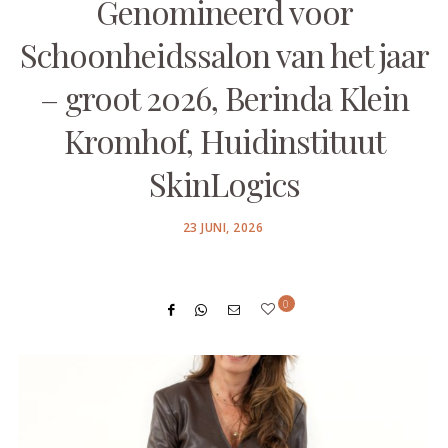
Genomineerd voor
Schoonheidssalon van het jaar
– groot 2026, Berinda Klein
Kromhof, Huidinstituut
SkinLogics
POSTED
23 JUNI, 2026
ON
0