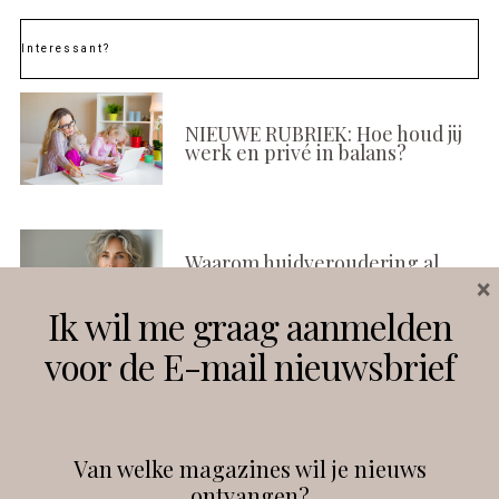
Interessant?
NIEUWE RUBRIEK: Hoe houd jij
werk en privé in balans?
Waarom huidveroudering al
×
begint voordat je het ziet
Ik wil me graag aanmelden
voor de E-mail nieuwsbrief
Social media-moe? Tijd voor
een andere go-to
Van welke magazines wil je nieuws
ontvangen?