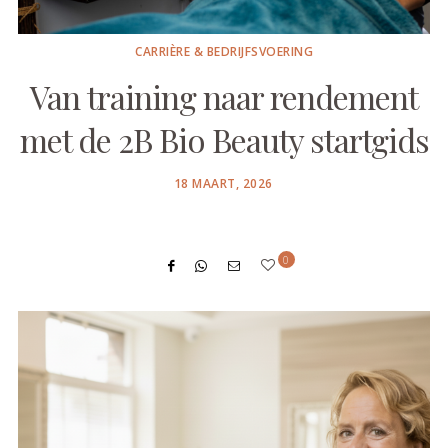
CARRIÈRE & BEDRIJFSVOERING
Van training naar rendement
met de 2B Bio Beauty startgids
POSTED
18 MAART, 2026
ON
0