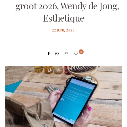
– groot 2026, Wendy de Jong,
Esthetique
POSTED
22 JUNI, 2026
ON
0