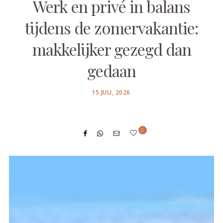
Werk en privé in balans
tijdens de zomervakantie:
makkelijker gezegd dan
gedaan
POSTED
15 JULI, 2026
ON
0