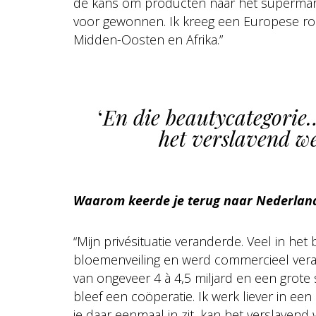
de kans om producten naar het supermarkt
voor gewonnen. Ik kreeg een Europese rol 
Midden-Oosten en Afrika.”
‘
En die beautycategorie…
het verslavend we
Waarom keerde je terug naar Nederlan
“Mijn privésituatie veranderde. Veel in het 
bloemenveiling en werd commercieel vera
van ongeveer 4 à 4,5 miljard en een grote 
bleef een coöperatie. Ik werk liever in ee
je daar eenmaal in zit, kan het verslavend w