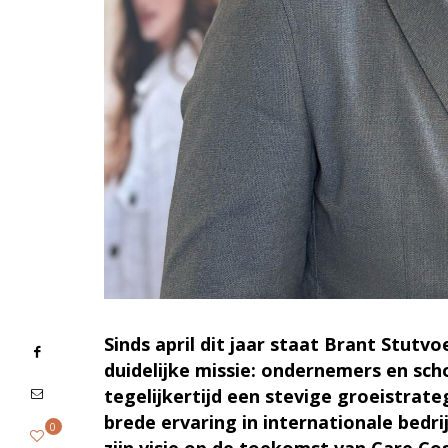
Sinds april dit jaar staat Brant Stut
duidelijke missie: ondernemers en sc
tegelijkertijd een stevige groeistrate
brede ervaring in internationale bedri
0
zijn visie op de toekomst van Care Co