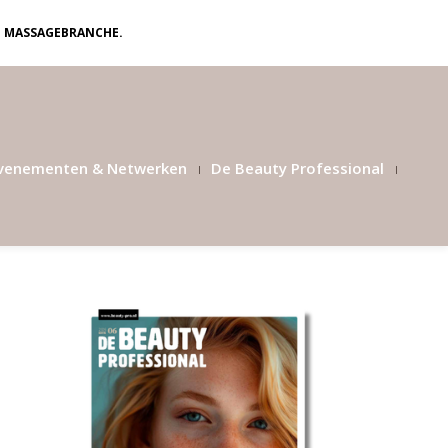
N MASSAGEBRANCHE.
venementen & Netwerken
De Beauty Professional