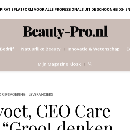
NSPIRATIEPLATFORM VOOR ALLE PROFESSIONALS UIT DE SCHOONHEIDS- E
Beauty-Pro.nl
Bedrijf
Natuurlijke Beauty
Innovatie & Wetenschap
E
Mijn Magazine Kiosk
DRIJFSVOERING
LEVERANCIERS
voet, CEO Care
 “Groot denken