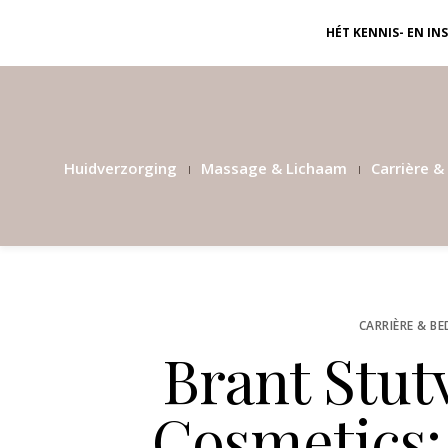
HÉT KENNIS- EN I
Huidverzorging
Massage & Lichaam
Carrière & 
CARRIÈRE & BE
Brant Stut
Cosmetics: