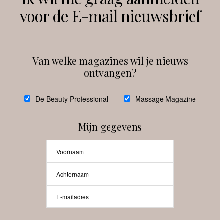
voor de E-mail nieuwsbrief
Instagram
Facebook
Van welke magazines wil je nieuws
ontvangen?
@
debeautyprofessional
De Beauty Professional
Massage Magazine
Mijn gegevens
Laat meer posts zien
Beauty-Pro.nl