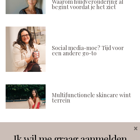
Waarom huidveroudering al
begint voordat je het ziet
Social media-moe? Tijd voor
een andere go-to
Multifunctionele skincare wint
terrein
×
Volg ons
Ik wil me graag aanmelden