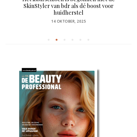
SkinStyler van bdr als dé boost voor
huidherstel
POSTED
14 OKTOBER, 2025
ON