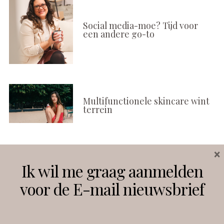
Social media-moe? Tijd voor
een andere go-to
Multifunctionele skincare wint
terrein
×
Volg ons
Ik wil me graag aanmelden
voor de E-mail nieuwsbrief
Instagram
Facebook