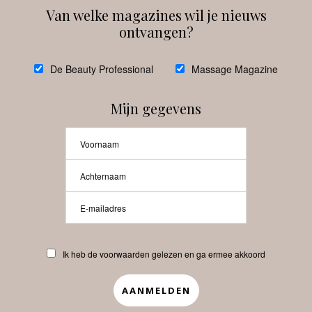
Van welke magazines wil je nieuws
ontvangen?
@
debeautyprofessional
De Beauty Professional
Massage Magazine
Mijn gegevens
Laat meer posts zien
Beauty-Pro.nl
Ik heb de voorwaarden gelezen en ga ermee akkoord
Vacatures
Abonneren
Contact
Privacyverklaring
APP