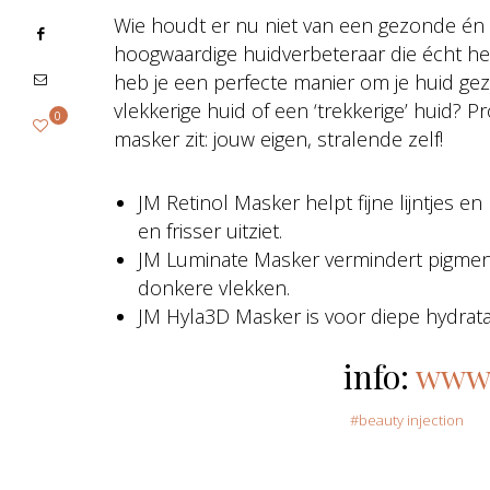
Wie houdt er nu niet van een gezonde én 
hoogwaardige huidverbeteraar die écht he
heb je een perfecte manier om je huid gez
vlekkerige huid of een ‘trekkerige’ huid? P
0
masker zit: jouw eigen, stralende zelf!
JM Retinol Masker helpt fijne lijntjes e
en frisser uitziet.
JM Luminate Masker vermindert pigmentv
donkere vlekken.
JM Hyla3D Masker is voor diepe hydrata
info:
www.
beauty injection