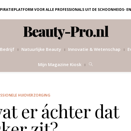
NSPIRATIEPLATFORM VOOR ALLE PROFESSIONALS UIT DE SCHOONHEIDS- E
Beauty-Pro.nl
Bedrijf
Natuurlijke Beauty
Innovatie & Wetenschap
E
Mijn Magazine Kiosk
SSIONELE HUIDVERZORGING
t er áchter dat
ker zit?