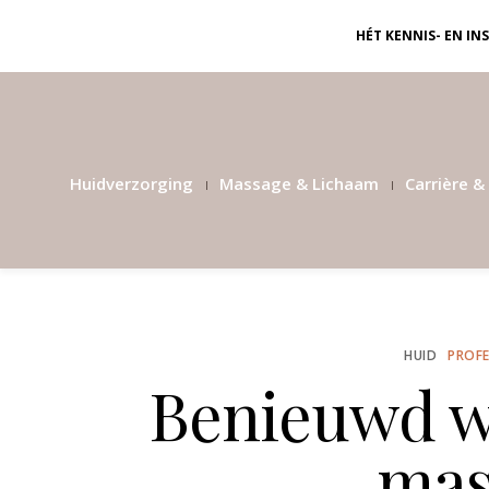
HÉT KENNIS- EN I
Huidverzorging
Massage & Lichaam
Carrière & 
HUID
PROFE
Benieuwd wa
mas