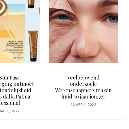
Veelbelovend
Kerstgeschenken van
onderzoek:
vele merken bij Cosinta
schappers maken
POSTED
12 NOVEMBER, 2020
d 30 jaar jonger
ON
POSTED
12 APRIL, 2022
ON