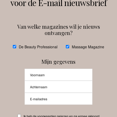
voor de E-mail nieuwsbrief
Instagram
Facebook
Van welke magazines wil je nieuws
ontvangen?
@
debeautyprofessional
De Beauty Professional
Massage Magazine
Mijn gegevens
Laat meer posts zien
Beauty-Pro.nl
Ik heb de voorwaarden gelezen en ga ermee akkoord