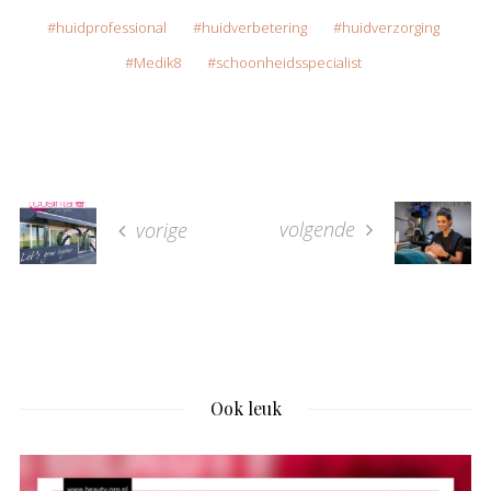
huidprofessional
huidverbetering
huidverzorging
Medik8
schoonheidsspecialist
volgende
vorige
Ook leuk