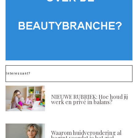
Interessant?
NIEUWE RUBRIEK: Hoe houd jij
werk en privé in balans?
Waarom huidveroudering al
begint voordat je het ziet