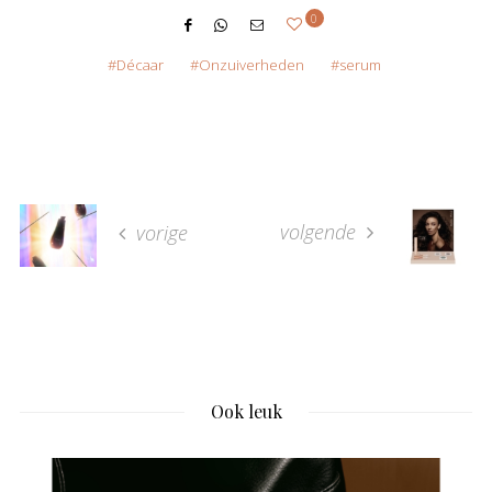
0
Décaar
Onzuiverheden
serum
volgende
vorige
Ook leuk