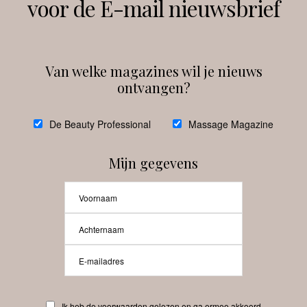
voor de E-mail nieuwsbrief
Instagram
Facebook
Van welke magazines wil je nieuws
ontvangen?
@
debeautyprofessional
De Beauty Professional
Massage Magazine
Mijn gegevens
Laat meer posts zien
Beauty-Pro.nl
Ik heb de voorwaarden gelezen en ga ermee akkoord