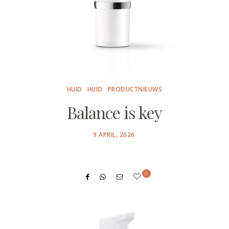
HUID
HUID
PRODUCTNIEUWS
Balance is key
POSTED
9 APRIL, 2026
ON
0