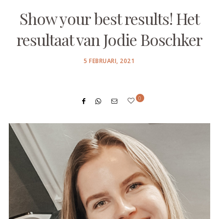
Show your best results! Het
resultaat van Jodie Boschker
POSTED
5 FEBRUARI, 2021
ON
0