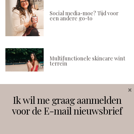
Social media-moe? Tijd voor
een andere go-to
Multifunctionele skincare wint
terrein
×
Volg ons
Ik wil me graag aanmelden
voor de E-mail nieuwsbrief
Instagram
Facebook