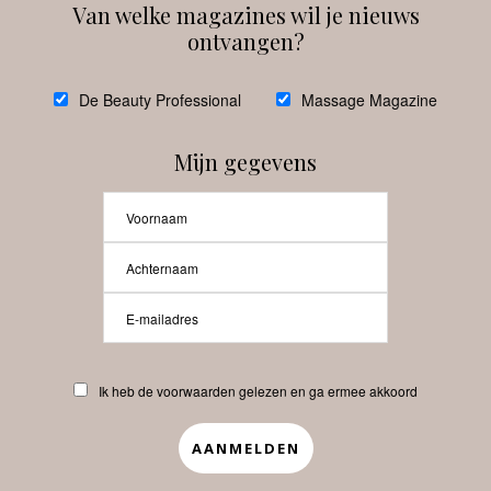
Van welke magazines wil je nieuws
ontvangen?
@
debeautyprofessional
De Beauty Professional
Massage Magazine
Mijn gegevens
Laat meer posts zien
Beauty-Pro.nl
Ik heb de voorwaarden gelezen en ga ermee akkoord
Vacatures
Abonneren
Contact
Privacyverklaring
APP
Copyrights © 2025 Beauty Pro. All Rights Reserved.