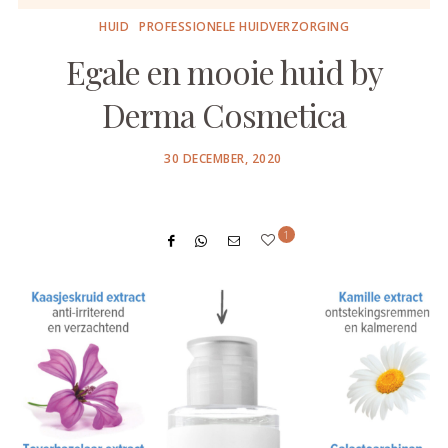
HUID
PROFESSIONELE HUIDVERZORGING
Egale en mooie huid by
Derma Cosmetica
POSTED
30 DECEMBER, 2020
ON
1