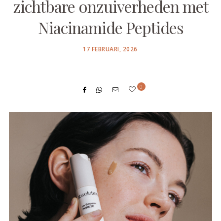
zichtbare onzuiverheden met
Niacinamide Peptides
POSTED
17 FEBRUARI, 2026
ON
0