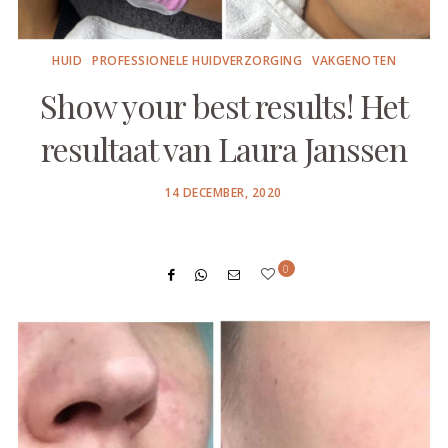
HUID
PROFESSIONELE HUIDVERZORGING
VAKGENOTEN
Show your best results! Het
resultaat van Laura Janssen
POSTED
14 DECEMBER, 2020
ON
0