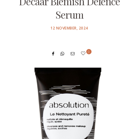
Décaar Blemish Defence
Serum
POSTED
12 NOVEMBER, 2024
ON
0