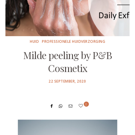
HUID
PROFESSIONELE HUIDVERZORGING
Milde peeling by P&B
Cosmetix
POSTED
22 SEPTEMBER, 2020
ON
0