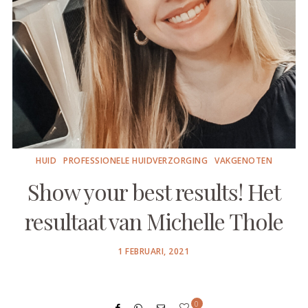
HUID
PROFESSIONELE HUIDVERZORGING
VAKGENOTEN
Show your best results! Het
resultaat van Michelle Thole
POSTED
1 FEBRUARI, 2021
ON
0