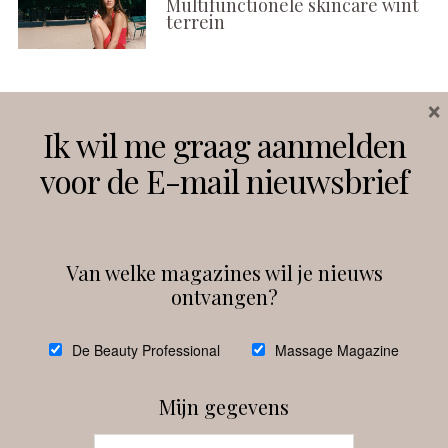
Multifunctionele skincare wint
terrein
×
Volg ons
Ik wil me graag aanmelden
voor de E-mail nieuwsbrief
Instagram
Facebook
Van welke magazines wil je nieuws
ontvangen?
@
debeautyprofessional
De Beauty Professional
Massage Magazine
Mijn gegevens