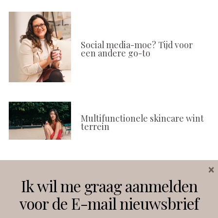
Social media-moe? Tijd voor
een andere go-to
Multifunctionele skincare wint
terrein
×
Volg ons
Ik wil me graag aanmelden
voor de E-mail nieuwsbrief
Instagram
Facebook