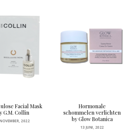
Hormonale
Zinc Defense – Ultieme
melen verlichten
SPF 50 met extra HEVL
 Glow Botanica
bescherming
POSTED
POSTED
13 JUNI, 2022
15 FEBRUARI, 2024