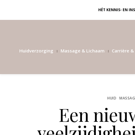
HÉT KENNIS- EN I
Huidverzorging
Massage & Lichaam
Carrière & 
HUID
MASSAG
Een nieuw
veelzijdighe