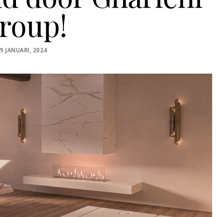
roup!
OSTED
9 JANUARI, 2024
ON