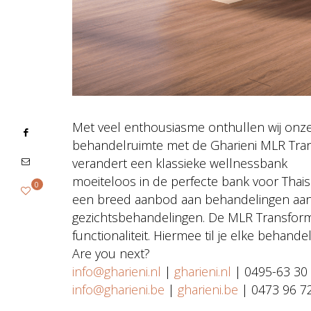
Met veel enthousiasme onthullen wij onze
behandelruimte met de Gharieni MLR Trans
verandert een klassieke wellnessbank
moeiteloos in de perfecte bank voor Thais
0
een breed aanbod aan behandelingen aan 
gezichtsbehandelingen. De MLR Transform
functionaliteit. Hiermee til je elke behand
Are you next?
info@gharieni.nl
|
gharieni.nl
| 0495-63 30
info@gharieni.be
|
gharieni.be
| 0473 96 7