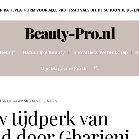
NSPIRATIEPLATFORM VOOR ALLE PROFESSIONALS UIT DE SCHOONHEIDS- E
Beauty-Pro.nl
Bedrijf
Natuurlijke Beauty
Innovatie & Wetenschap
E
Mijn Magazine Kiosk
E & LICHAAMSBEHANDELINGEN
 tijdperk van
id door Gharieni