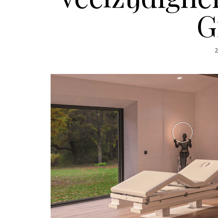
G
P
2