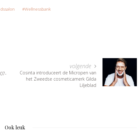
dssalon
Wellnessbank
volgende
Cosinta introduceert de Micropen van
-07-
het Zweedse cosmeticamerk Gilda
Liljeblad
Ook leuk