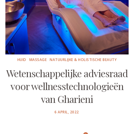
HUID
MASSAGE
NATUURLIJKE & HOLISTISCHE BEAUTY
Wetenschappelijke adviesraad
voor wellnesstechnologieën
van Gharieni
POSTED
6 APRIL, 2022
ON