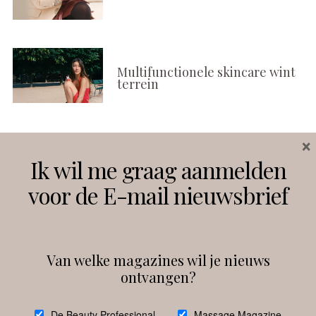
Multifunctionele skincare wint
terrein
×
Volg ons
Ik wil me graag aanmelden
voor de E-mail nieuwsbrief
Instagram
Facebook
Van welke magazines wil je nieuws
ontvangen?
@
debeautyprofessional
De Beauty Professional
Massage Magazine