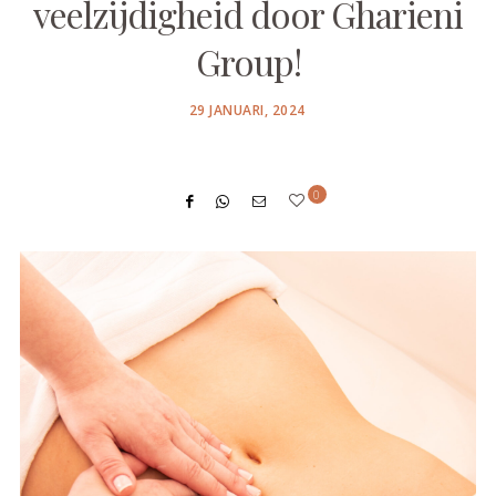
veelzijdigheid door Gharieni
Group!
POSTED
29 JANUARI, 2024
ON
0