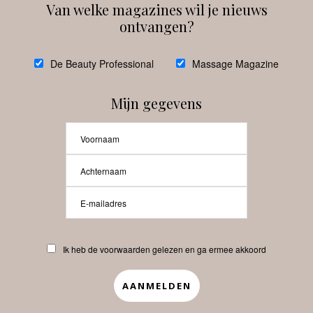
Van welke magazines wil je nieuws
ontvangen?
@
debeautyprofessional
De Beauty Professional
Massage Magazine
Mijn gegevens
Laat meer posts zien
Beauty-Pro.nl
Ik heb de voorwaarden gelezen en ga ermee akkoord
Vacatures
Abonneren
Contact
Privacyverklaring
APP
Copyrights © 2025 Beauty Pro. All Rights Reserved.