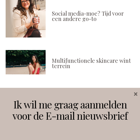
Social media-moe? Tijd voor
een andere go-to
Multifunctionele skincare wint
terrein
×
Volg ons
Ik wil me graag aanmelden
voor de E-mail nieuwsbrief
Instagram
Facebook