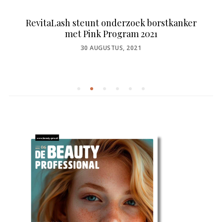
RevitaLash steunt onderzoek borstkanker
met Pink Program 2021
POSTED
30 AUGUSTUS, 2021
ON