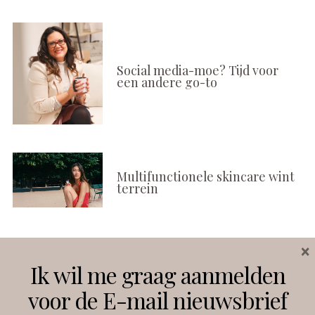
Social media-moe? Tijd voor
een andere go-to
Multifunctionele skincare wint
terrein
×
Volg ons
Ik wil me graag aanmelden
voor de E-mail nieuwsbrief
Instagram
Facebook