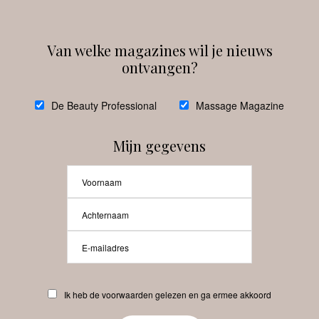
Van welke magazines wil je nieuws
ontvangen?
@
debeautyprofessional
De Beauty Professional
Massage Magazine
Mijn gegevens
Laat meer posts zien
Beauty-Pro.nl
Ik heb de voorwaarden gelezen en ga ermee akkoord
Vacatures
Abonneren
Contact
Privacyverklaring