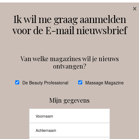
×
Volg ons
Ik wil me graag aanmelden
voor de E-mail nieuwsbrief
Instagram
Facebook
Van welke magazines wil je nieuws
ontvangen?
@
debeautyprofessional
De Beauty Professional
Massage Magazine
Mijn gegevens
Laat meer posts zien