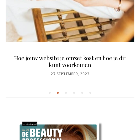
n hoe je dit
Durf te investeren
POSTED
27 JUNI, 2024
ON