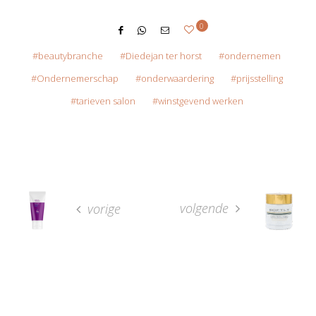
0
beautybranche
Diedejan ter horst
ondernemen
Ondernemerschap
onderwaardering
prijsstelling
tarieven salon
winstgevend werken
volgende
vorige