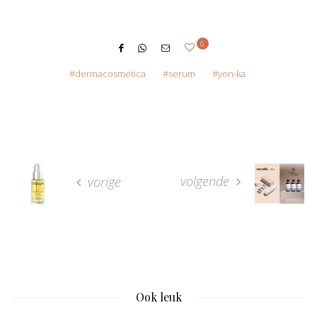
0
dermacosmetica
serum
yon-ka
volgende
vorige
Ook leuk