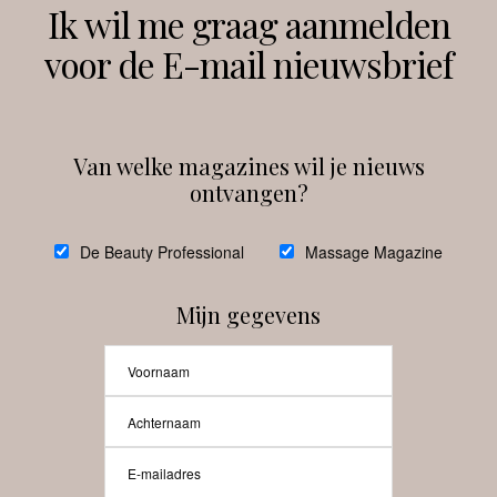
Volg ons
Ik wil me graag aanmelden
voor de E-mail nieuwsbrief
Instagram
Facebook
Van welke magazines wil je nieuws
ontvangen?
@
debeautyprofessional
De Beauty Professional
Massage Magazine
Mijn gegevens
Laat meer posts zien
Beauty-Pro.nl