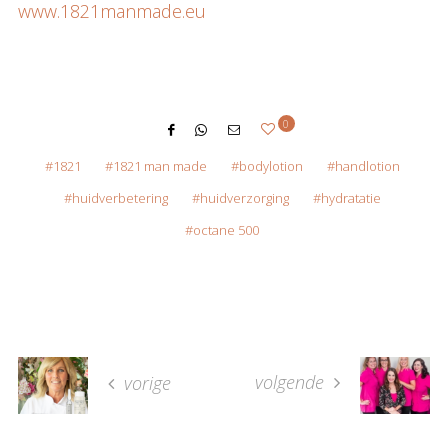
www.1821manmade.eu
0
1821
1821 man made
bodylotion
handlotion
huidverbetering
huidverzorging
hydratatie
octane 500
volgende
vorige