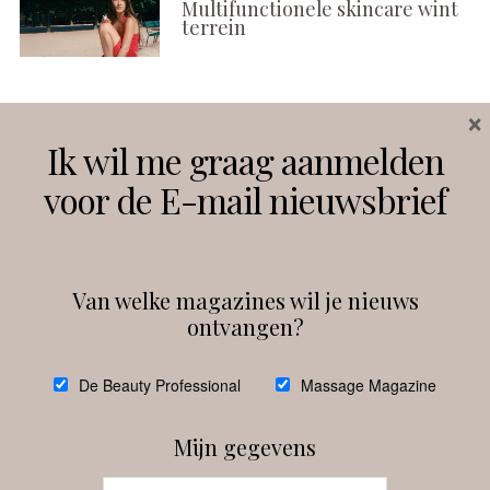
Multifunctionele skincare wint
terrein
×
Volg ons
Ik wil me graag aanmelden
voor de E-mail nieuwsbrief
Instagram
Facebook
Van welke magazines wil je nieuws
ontvangen?
@
debeautyprofessional
De Beauty Professional
Massage Magazine
Mijn gegevens