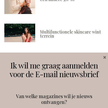
Multifunctionele skincare wint
terrein
×
Volg ons
Ik wil me graag aanmelden
voor de E-mail nieuwsbrief
Instagram
Facebook
Van welke magazines wil je nieuws
ontvangen?
@
debeautyprofessional