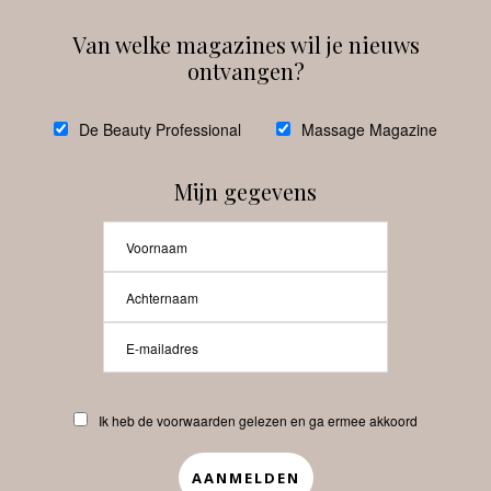
Van welke magazines wil je nieuws
ontvangen?
@
debeautyprofessional
De Beauty Professional
Massage Magazine
Mijn gegevens
Laat meer posts zien
Beauty-Pro.nl
Ik heb de voorwaarden gelezen en ga ermee akkoord
Vacatures
Abonneren
Contact
Privacyverklaring
APP