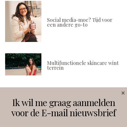
Social media-moe? Tijd voor
een andere go-to
Multifunctionele skincare wint
terrein
×
Volg ons
Ik wil me graag aanmelden
voor de E-mail nieuwsbrief
Instagram
Facebook