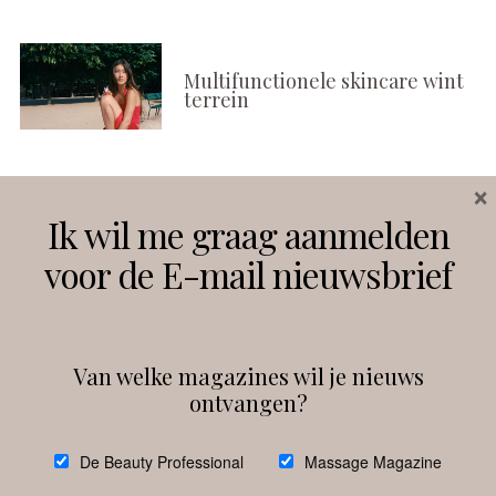
Multifunctionele skincare wint
terrein
×
Volg ons
Ik wil me graag aanmelden
voor de E-mail nieuwsbrief
Instagram
Facebook
Van welke magazines wil je nieuws
ontvangen?
@
debeautyprofessional
De Beauty Professional
Massage Magazine