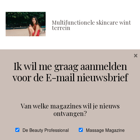
Multifunctionele skincare wint
terrein
×
Volg ons
Ik wil me graag aanmelden
voor de E-mail nieuwsbrief
Instagram
Facebook
Van welke magazines wil je nieuws
ontvangen?
@
debeautyprofessional
De Beauty Professional
Massage Magazine