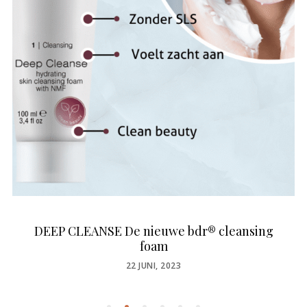
DEEP CLEANSE De nieuwe bdr® cleansing
foam
POSTED
22 JUNI, 2023
ON