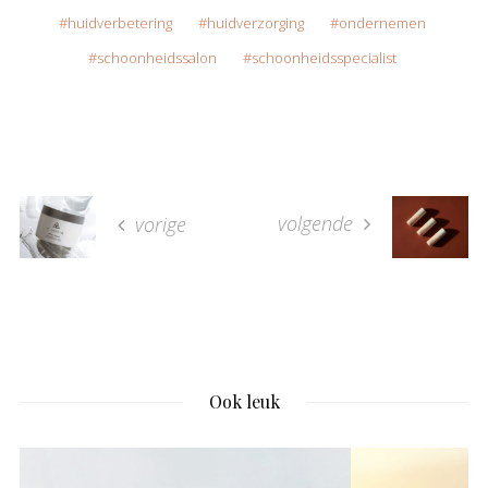
huidverbetering
huidverzorging
ondernemen
schoonheidssalon
schoonheidsspecialist
volgende
vorige
Ook leuk