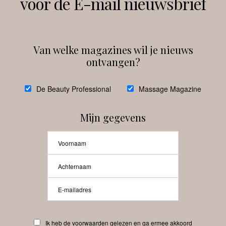
voor de E-mail nieuwsbrief
Instagram
Facebook
Van welke magazines wil je nieuws
ontvangen?
@
debeautyprofessional
De Beauty Professional
Massage Magazine
Mijn gegevens
Laat meer posts zien
Beauty-Pro.nl
Ik heb de voorwaarden gelezen en ga ermee akkoord