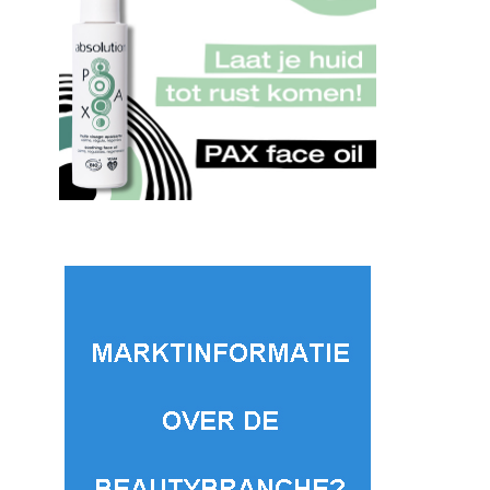
Ontdek de Kracht van
Beauty-Pro.
Bowen Therapie voor
vernieuwd
Masseurs
uitgebrei