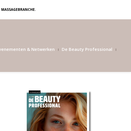
N MASSAGEBRANCHE.
venementen & Netwerken
De Beauty Professional