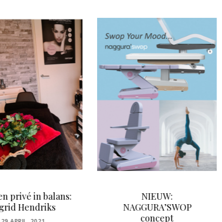
NIEUW:
Tarieven botulinetoxine
AGGURA’SWOP
behandelingen
concept
verschillen enorm per