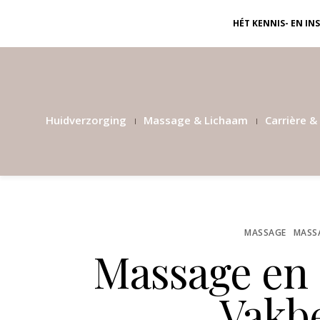
HÉT KENNIS- EN I
Huidverzorging
Massage & Lichaam
Carrière & 
MASSAGE
MASS
Massage en
Vakb