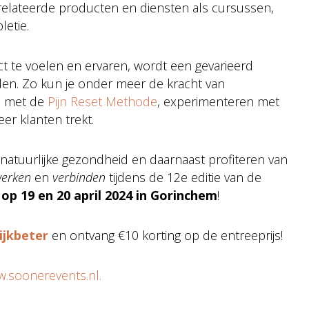
erelateerde producten en diensten als cursussen,
etie.
t te voelen en ervaren, wordt een gevarieerd
n. Zo kun je onder meer de kracht van
n met de
Pijn Reset Methode
, experimenteren met
er klanten trekt.
an natuurlijke gezondheid en daarnaast profiteren van
werken
en
verbinden
tijdens de 12e editie van de
 19 en 20 april 2024 in Gorinchem
!
ijkbeter
en ontvang €10 korting op de entreeprijs!
.soonerevents.nl.