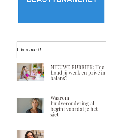
POSTED
POSTED
16 APRIL, 2024
16 SEPTEMBER, 
ON
ON
Interessant?
NIEUWE RUBRIEK: Hoe
houd jij werk en privé in
balans?
Waarom
huidveroudering al
begint voordat je het
ziet