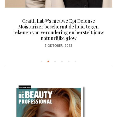
Craith Lab®’s nieuwe Epi Defense
Moisturizer beschermt de huid tegen
tekenen van veroudering en herstelt jouw
natuurlijke glow
POSTED
5 OKTOBER, 2023
ON