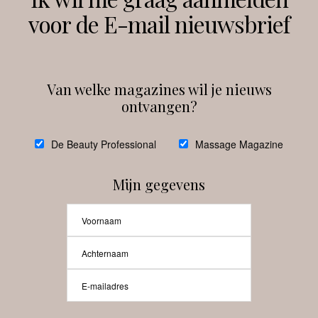
voor de E-mail nieuwsbrief
Instagram
Facebook
Van welke magazines wil je nieuws
ontvangen?
@
debeautyprofessional
De Beauty Professional
Massage Magazine
Mijn gegevens
Laat meer posts zien
Beauty-Pro.nl